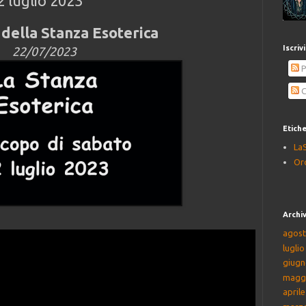
 luglio 2023
della Stanza Esoterica
Iscriv
22/07/2023
P
C
Etich
La
Or
Archiv
agost
lugli
giugn
magg
april