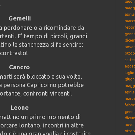
giugn
.
magg
april
Gemelli
marz
a perdonare o a ricominciare da
febbr
genna
anti. E' tempo di piccoli, grandi
dicem
ino la stanchezza si fa sentire:
nove
 contrasto!
ottob
sette
Cancro
agost
lugli
marti sarà bloccato a sua volta,
giugn
 Una persona Capricorno potrebbe
magg
rtante, confronti vincenti.
april
marz
febbr
Leone
genna
 mattino un primo momento di
dicem
rtare lontano, incontri in altre
nove
ottob
odo c'è una gran voglia di costruire