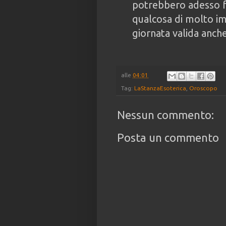
potrebbero adesso f
qualcosa di molto i
giornata valida anch
alle
04:01
Tag:
LaStanzaEsoterica
,
Oroscopo
Nessun commento:
Posta un commento