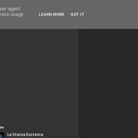
user-agent
erate usage
LEARN MORE
GOT IT
be