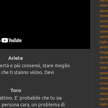
marz
febbr
genna
dicem
nove
ottob
sette
agost
lugli
giugn
magg
Ariete
april
marz
bertà e più consensi, stare meglio
febbr
che ti stanno vicino. Devi
genna
dicem
nove
ottob
Toro
sette
ttino. E' probabile che tu sia
agost
 persona cara, un problema di
lugli