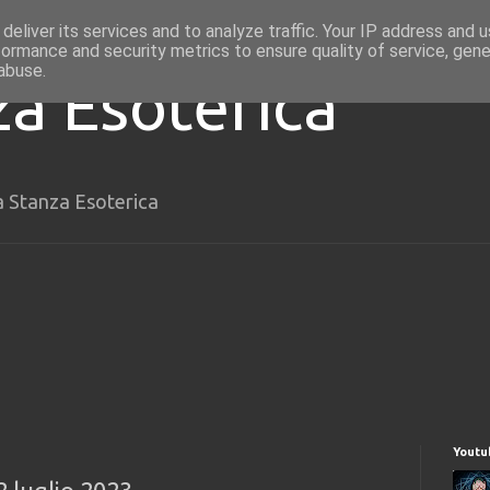
deliver its services and to analyze traffic. Your IP address and 
formance and security metrics to ensure quality of service, gen
abuse.
za Esoterica
a Stanza Esoterica
Youtu