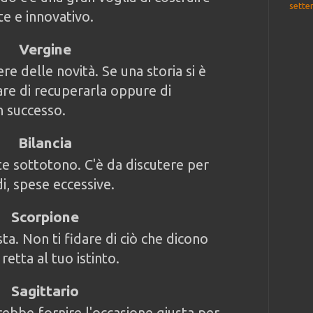
sette
e e innovativo.
Vergine
re delle novità. Se una storia si è
are di recuperarla oppure di
n successo.
Bilancia
e sottotono. C'è da discutere per
i, spese eccessive.
Scorpione
a. Non ti fidare di ciò che dicono
 retta al tuo istinto.
Sagittario
ebbe fornire l'occasione giusta per