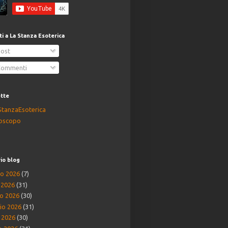
iti a La Stanza Esoterica
ost
ommenti
ette
StanzaEsoterica
oscopo
io blog
o 2026
(7)
o 2026
(31)
o 2026
(30)
io 2026
(31)
e 2026
(30)