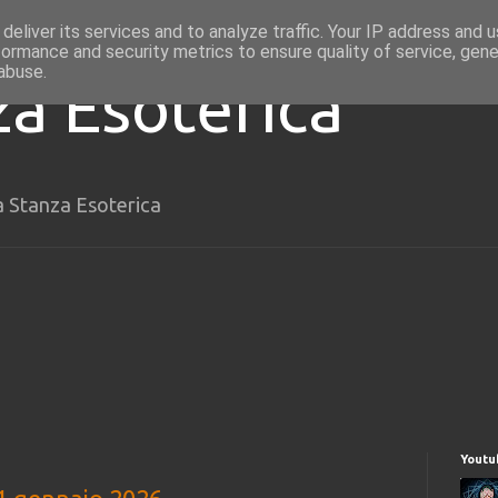
deliver its services and to analyze traffic. Your IP address and 
formance and security metrics to ensure quality of service, gen
abuse.
za Esoterica
a Stanza Esoterica
Youtu