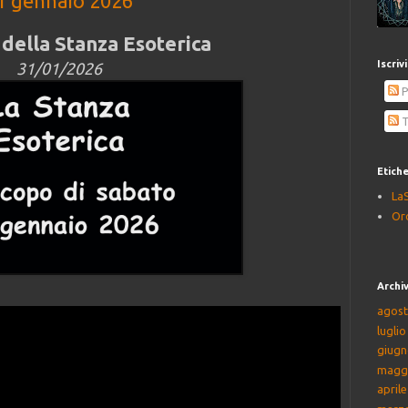
1 gennaio 2026
della Stanza Esoterica
Iscriv
31/01/2026
P
T
Etich
La
Or
Archiv
agost
lugli
giugn
magg
april