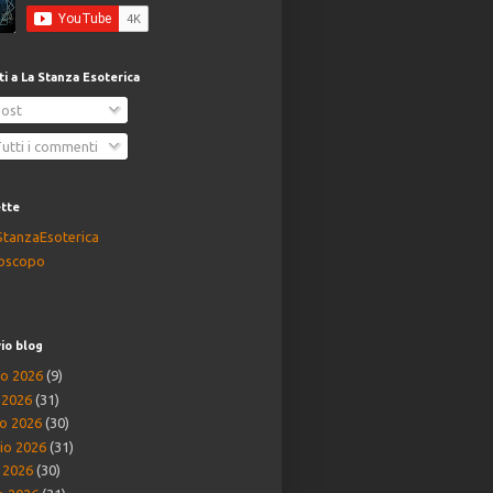
iti a La Stanza Esoterica
ost
utti i commenti
ette
StanzaEsoterica
oscopo
io blog
o 2026
(9)
o 2026
(31)
o 2026
(30)
io 2026
(31)
e 2026
(30)