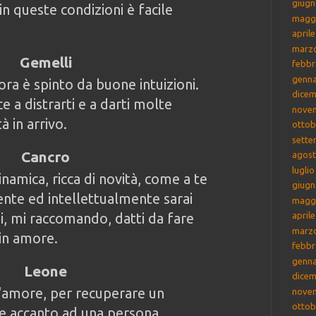
giugn
n queste condizioni è facile
magg
april
marz
Gemelli
febbr
genna
ora è spinto da buone intuizioni.
dicem
e a distrarti e a darti molte
nove
à in arrivo.
ottob
sette
Cancro
agost
lugli
inamica, ricca di novità, come a te
giugn
nte ed intellettualmente sarai
magg
i, mi raccomando, datti da fare
april
marz
in amore.
febbr
genna
Leone
dicem
l'amore, per recuperare un
nove
ottob
re accanto ad una persona