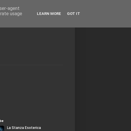
user-agent
erate usage
LEARN MORE
GOT IT
be