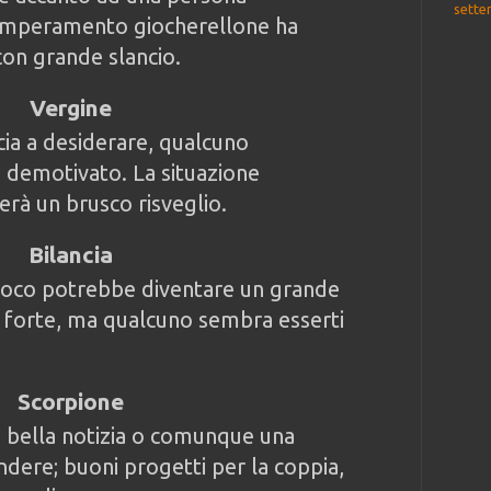
sette
temperamento giocherellone ha
on grande slancio.
Vergine
cia a desiderare, qualcuno
ù demotivato. La situazione
rà un brusco risveglio.
Bilancia
 poco potrebbe diventare un grande
 forte, ma qualcuno sembra esserti
Scorpione
a bella notizia o comunque una
ndere; buoni progetti per la coppia,