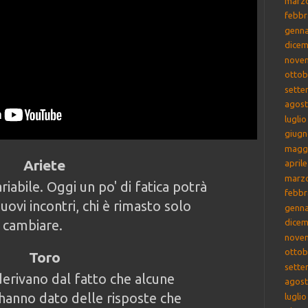
marz
febbr
genna
dicem
nove
ottob
sette
agost
lugli
giugn
magg
Ariete
april
marz
riabile. Oggi un po' di fatica potrà
febbr
nuovi incontri, chi è rimasto solo
genna
 cambiare.
dicem
nove
ottob
Toro
sette
erivano dal fatto che alcune
agost
hanno dato delle risposte che
lugli