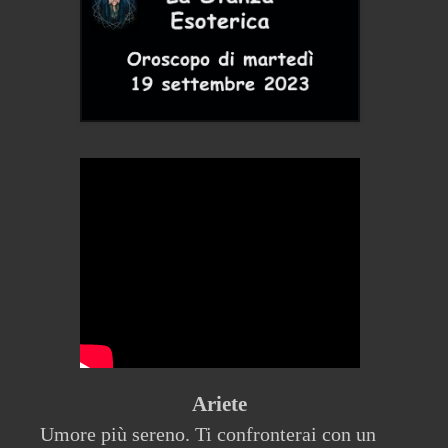
Ariete
Umore più sereno. Ti confronterai con un