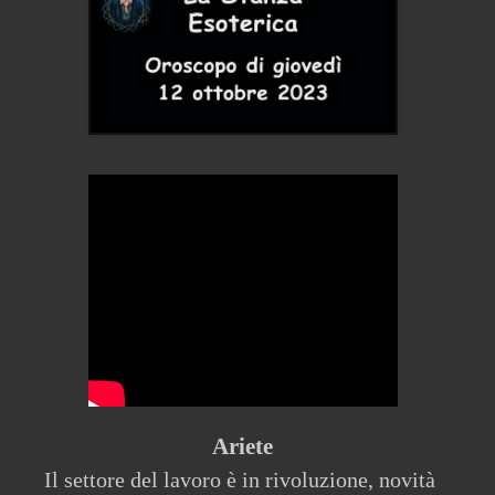
Ariete
Il settore del lavoro è in rivoluzione, novità