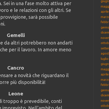
giugn
. Sei in una fase molto attiva per
magg
oro e le relazioni con gli altri. Se
april
 provvigione, sarà possibile
marz
febbr
ni.
genna
dicem
Gemelli
nove
se da altri potrebbero non andarti
ottob
sette
che per il lavoro. In amore meno
agost
lugli
giugn
Cancro
magg
nsare a novità che riguardano il
april
marz
rre più disponibilità!
febbr
genna
Leone
dicem
i troppo è prevedibile, conti
nove
ottob
e imprevisto. Nell'ambito del