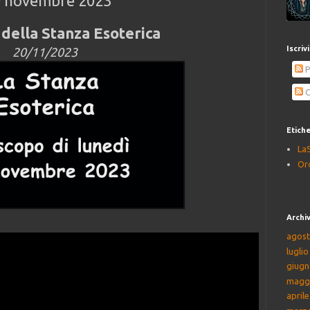
0 novembre 2023
della Stanza Esoterica
Iscriv
20/11/2023
P
C
Etich
La
Or
Archiv
agost
lugli
giugn
magg
april