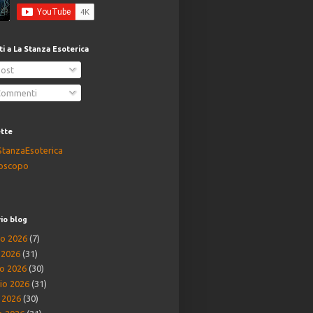
iti a La Stanza Esoterica
ost
ommenti
ette
StanzaEsoterica
oscopo
io blog
o 2026
(7)
o 2026
(31)
o 2026
(30)
io 2026
(31)
e 2026
(30)