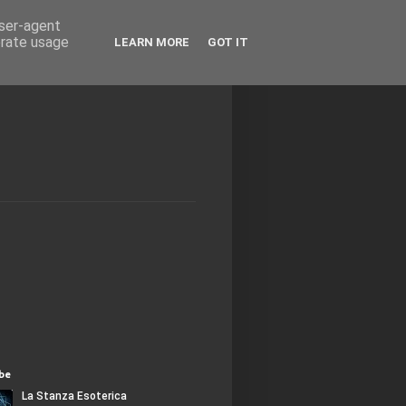
user-agent
erate usage
LEARN MORE
GOT IT
be