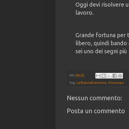
Oggi devi risolvere 
lavoro.
Grande fortuna per t
libero, quindi bando 
sei uno dei segni pi
alle
04:01
Tag:
LaStanzaEsoterica
,
Oroscopo
Nessun commento:
Posta un commento