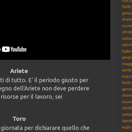
marz
febbr
genna
dicem
nove
ottob
sette
agost
lugli
giugn
magg
Ariete
april
marz
 di tutto. E' il periodo giusto per
febbr
segno dell'Ariete non deve perdere
genna
risorse per il lavoro, sei
dicem
nove
ottob
sette
Toro
agost
 giornata per dichiarare quello che
lugli