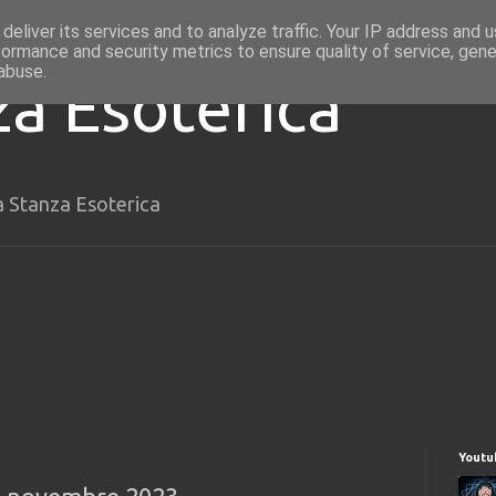
deliver its services and to analyze traffic. Your IP address and 
formance and security metrics to ensure quality of service, gen
abuse.
za Esoterica
a Stanza Esoterica
Youtu