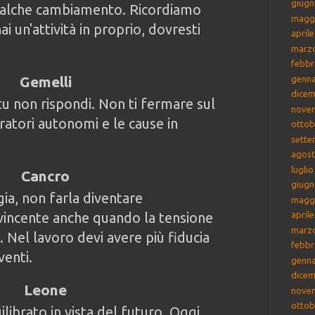
giugn
qualche cambiamento. Ricordiamo
magg
i un'attività in proprio, dovresti
april
marz
febbr
Gemelli
genna
dicem
u non rispondi. Non ti fermare sul
nove
oratori autonomi e le cause in
ottob
sette
agost
lugli
Cancro
giugn
ia, non farla diventare
magg
i vincente anche quando la tensione
april
marz
 Nel lavoro devi avere più fiducia
febbr
venti.
genna
dicem
Leone
nove
ottob
ilibrato in vista del futuro. Oggi