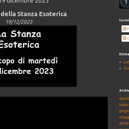
19 dicembre 2023
della Stanza Esoterica
Iscriv
19/12/2023
P
C
Etich
La
Or
Archiv
agost
lugli
giugn
magg
april