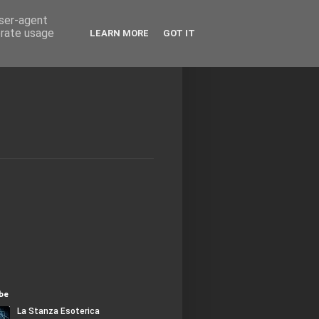
user-agent
erate usage
LEARN MORE
GOT IT
be