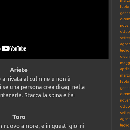
marz
febbr
genna
dicem
nove
ottob
sette
agost
lugli
giugn
magg
Ariete
april
marz
 arrivata al culmine e non è
febbr
 se una persona crea disagi nella
genna
ntanarla. Stacca la spina e fai
dicem
nove
ottob
sette
Toro
agost
 nuovo amore, e in questi giorni
lugli