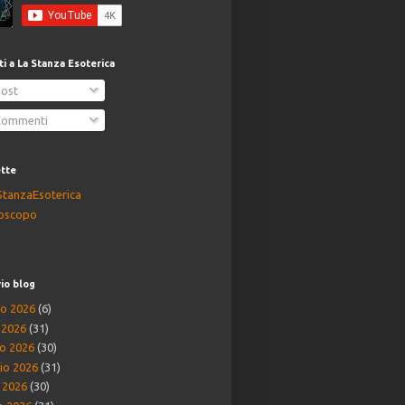
iti a La Stanza Esoterica
ost
ommenti
ette
StanzaEsoterica
oscopo
io blog
o 2026
(6)
o 2026
(31)
o 2026
(30)
io 2026
(31)
e 2026
(30)