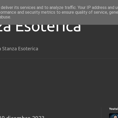
deliver its services and to analyze traffic. Your IP address and 
formance and security metrics to ensure quality of service, gen
abuse.
za Esoterica
a Stanza Esoterica
Youtu