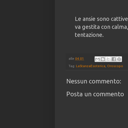
Le ansie sono cattive
va gestita con calma
tentazione.
alle
04:01
Tag:
LaStanzaEsoterica
,
Oroscopo
Nessun commento:
Posta un commento