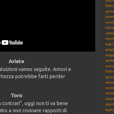
marz
febbr
genna
dicem
nove
ottob
sette
agost
lugli
giugn
magg
Ariete
april
marz
ntuizioni vanno seguite. Amori e
febbr
ertezza potrebbe farti perder
genna
dicem
nove
ottob
Toro
sette
n contrari", oggi non ti va bene
agost
ento a non rovinare rapporti di
lugli