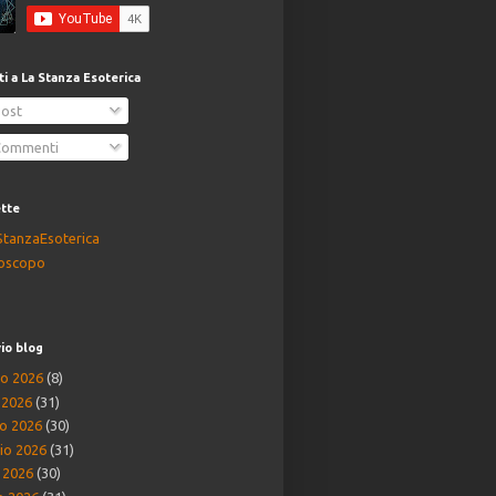
iti a La Stanza Esoterica
ost
ommenti
ette
StanzaEsoterica
oscopo
io blog
o 2026
(8)
o 2026
(31)
o 2026
(30)
io 2026
(31)
e 2026
(30)