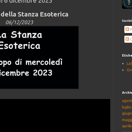
ì 6 dicembre 2023
della Stanza Esoterica
Iscriv
06/12/2023
P
C
Etich
La
Or
Archiv
agost
lugli
giugn
magg
april