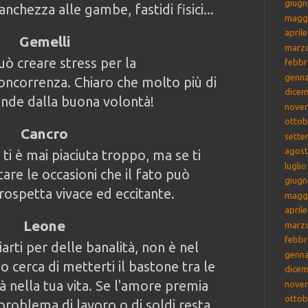
giugn
nchezza alle gambe, fastidi fisici...
magg
april
Gemelli
marz
ò creare stress per la
febbr
genna
concorrenza. Chiaro che molto più di
dicem
ende dalla buona volontà!
nove
ottob
Cancro
sette
agost
i è mai piaciuta troppo, ma se ti
lugli
tare le occasioni che il fato può
giugn
 prospetta vivace ed eccitante.
magg
april
Leone
marz
febbr
arti per delle banalità, non è nel
genna
o cerca di metterti il bastone tra le
dicem
à nella tua vita. Se l'amore premia
nove
ottob
problema di lavoro o di soldi resta