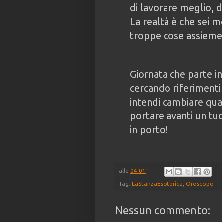
di lavorare meglio, d
La realtà è che sei 
troppe cose assieme
Giornata che parte i
cercando riferimenti
intendi cambiare qual
portare avanti un tu
in porto!
alle
04:01
Tag:
LaStanzaEsoterica
,
Oroscopo
Nessun commento: