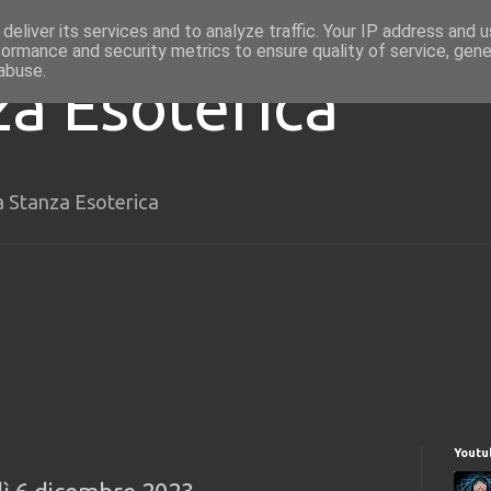
deliver its services and to analyze traffic. Your IP address and 
formance and security metrics to ensure quality of service, gen
abuse.
za Esoterica
a Stanza Esoterica
Youtu