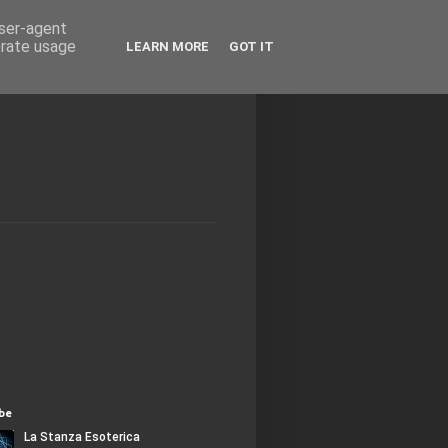
user-agent
erate usage
LEARN MORE
GOT IT
be