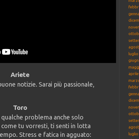
marz
febbr
genna
dicem
nove
ottob
sette
agost
lugli
giugn
magg
Ariete
april
marz
buone notizie. Sarai più passionale,
febbr
genna
dicem
Toro
nove
ottob
 qualche problema anche solo
sette
come tu vorresti, ti senti in lotta
agost
tempo. Stress e fatica in agguato:
lugli