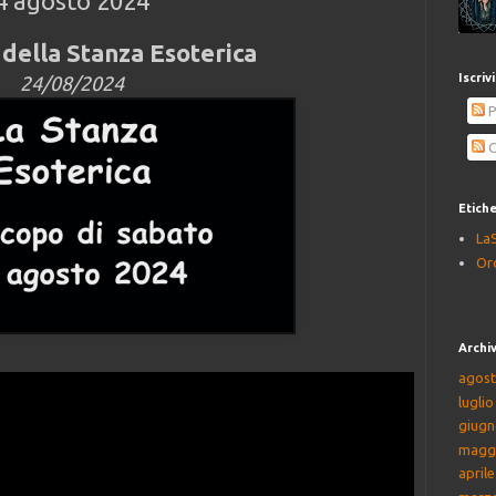
4 agosto 2024
della Stanza Esoterica
Iscriv
24/08/2024
P
C
Etich
La
Or
Archiv
agost
lugli
giugn
magg
april