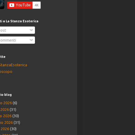
iti a La Stanza Esoterica
ost
ommenti
ette
StanzaEsoterica
oscopo
io blog
o 2026
(6)
o 2026
(31)
o 2026
(30)
io 2026
(31)
e 2026
(30)