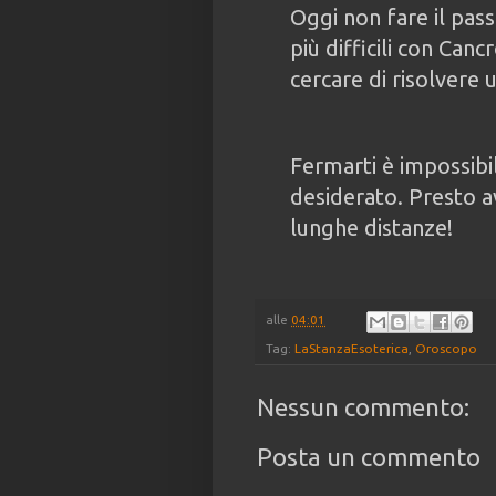
Oggi non fare il pas
più difficili con Can
cercare di risolvere 
Fermarti è impossibi
desiderato. Presto av
lunghe distanze!
alle
04:01
Tag:
LaStanzaEsoterica
,
Oroscopo
Nessun commento:
Posta un commento