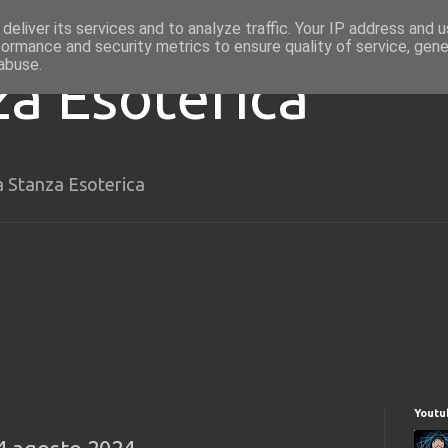
deliver its services and to analyze traffic. Your IP address and 
formance and security metrics to ensure quality of service, gen
abuse.
za Esoterica
a Stanza Esoterica
Youtu