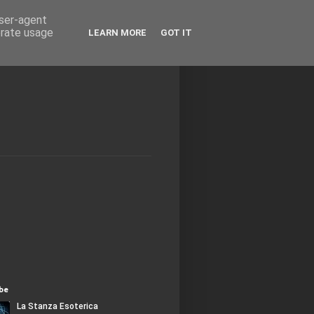
user-agent
erate usage
LEARN MORE
GOT IT
be