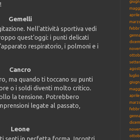
giugn
!
magg
april
Gemelli
marz
tazione. Nell'attività sportiva vedi
febbr
genna
roppo quest'oggi: i punti delicati
dicem
apparato respiratorio, i polmoni e i
nove
ottob
sette
Cancro
agost
lugli
ro, ma quando ti toccano su punti
giugn
re o i soldi diventi molto critico.
magg
ollo la tensione. Potrebbero
april
marz
mprensioni legate al passato,
febbr
genna
dicem
Leone
nove
ottob
 ti senti in perfetta forma. Incontri