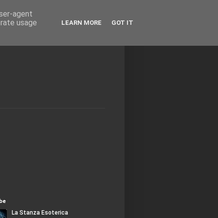
user-agent
erate usage
LEARN MORE
GOT IT
be