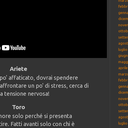
marz
febbr
genna
dicem
nove
ottob
sette
agost
lugli
giugn
magg
Ariete
april
marz
 po' affaticato, dovrai spendere
febbr
affrontare un po' di stress, cerca di
genna
a tensione nervosa!
dicem
nove
ottob
Toro
sette
more solo perché si presenta
agost
re. Fatti avanti solo con chi è
lugli