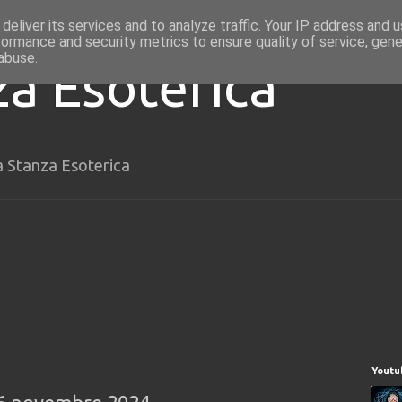
deliver its services and to analyze traffic. Your IP address and 
formance and security metrics to ensure quality of service, gen
abuse.
za Esoterica
a Stanza Esoterica
Youtu