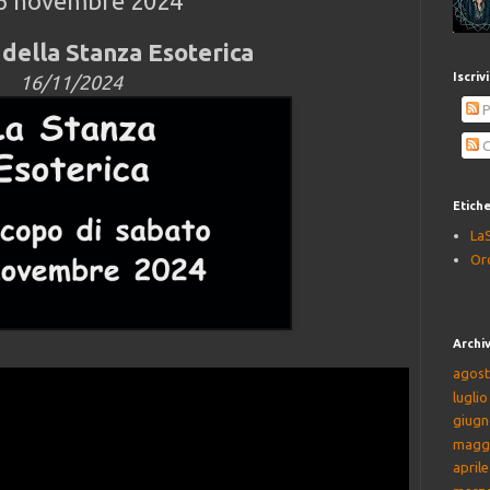
16 novembre 2024
della Stanza Esoterica
Iscriv
16/11/2024
P
C
Etich
La
Or
Archiv
agost
lugli
giugn
magg
april