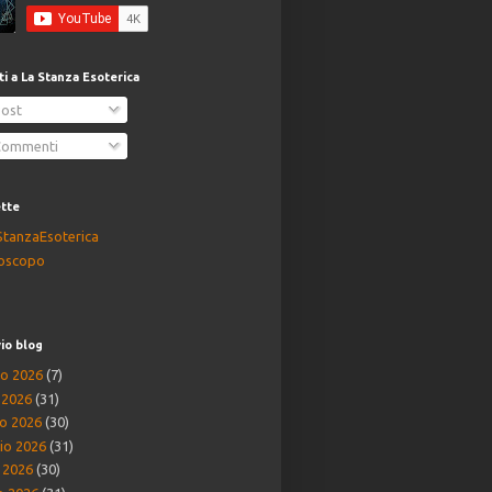
iti a La Stanza Esoterica
ost
ommenti
ette
StanzaEsoterica
oscopo
io blog
o 2026
(7)
o 2026
(31)
o 2026
(30)
io 2026
(31)
e 2026
(30)