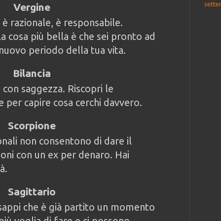
sette
Vergine
o è razionale, è responsabile.
 la cosa più bella è che sei pronto ad
 nuovo periodo della tua vita.
Bilancia
 con saggezza. Riscopri le
e per capire cosa cerchi davvero.
Scorpione
ionali non consentono di dare il
ioni con un ex per denaro. Hai
à.
Sagittario
sappi che è già partito un momento
più voglia di fare e ci possono