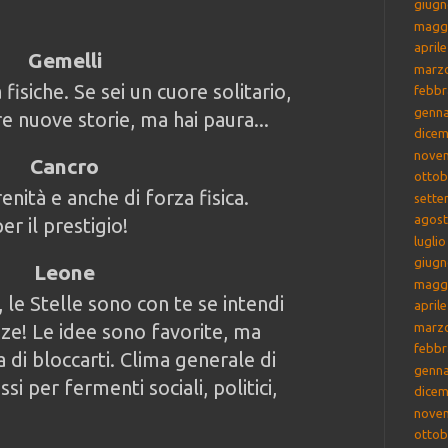
giugn
magg
april
Gemelli
marz
 fisiche. Se sei un cuore solitario,
febbr
genna
re nuove storie, ma hai paura...
dicem
nove
Cancro
ottob
enità e anche di forza fisica.
sette
agost
er il prestigio!
lugli
giugn
Leone
magg
, le Stelle sono con te se intendi
april
ze! Le idee sono favorite, ma
marz
febbr
a di bloccarti. Clima generale di
genna
si per fermenti sociali, politici,
dicem
nove
ottob