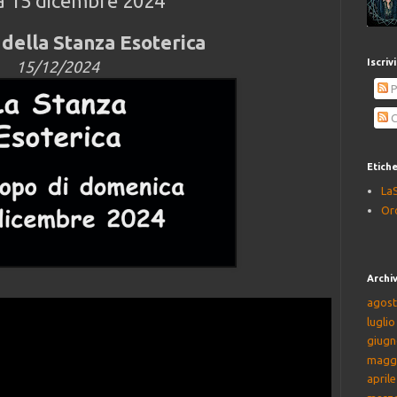
a 15 dicembre 2024
della Stanza Esoterica
Iscriv
15/12/2024
P
C
Etich
La
Or
Archiv
agost
lugli
giugn
magg
april