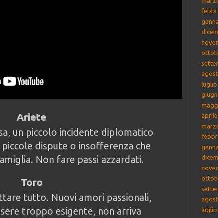
marz
febbr
genna
dicem
nove
ottob
sette
agost
lugli
giugn
magg
Ariete
april
marz
sa, un piccolo incidente diplomatico
febbr
 piccole dispute o insofferenza che
genna
amiglia. Non fare passi azzardati.
dicem
nove
ottob
Toro
sette
ttare tutto. Nuovi amori passionali,
agost
ssere troppo esigente, non arriva
lugli