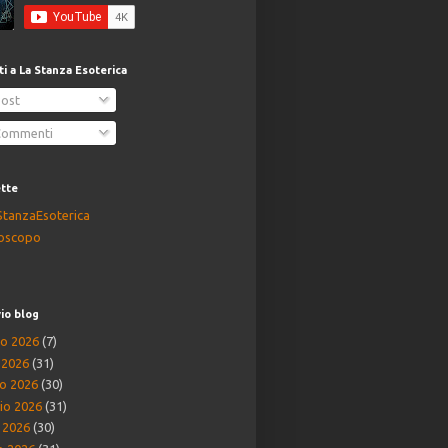
iti a La Stanza Esoterica
ost
ommenti
ette
StanzaEsoterica
oscopo
io blog
o 2026
(7)
o 2026
(31)
o 2026
(30)
io 2026
(31)
e 2026
(30)