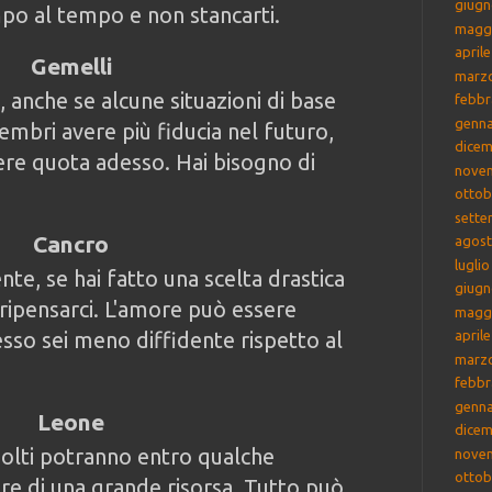
giugn
mpo al tempo e non stancarti.
magg
april
Gemelli
marz
 anche se alcune situazioni di base
febbr
genna
mbri avere più fiducia nel futuro,
dicem
re quota adesso. Hai bisogno di
nove
ottob
sette
Cancro
agost
lugli
nte, se hai fatto una scelta drastica
giugn
 ripensarci. L'amore può essere
magg
esso sei meno diffidente rispetto al
april
marz
febbr
genna
Leone
dicem
olti potranno entro qualche
nove
ottob
re di una grande risorsa. Tutto può