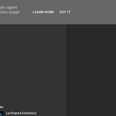
user-agent
erate usage
LEARN MORE
GOT IT
be