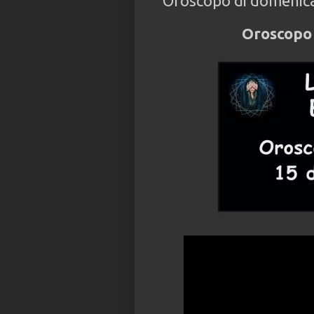
Oroscopo di domenic
Oroscopo 