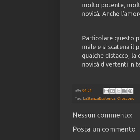
molto potente, molto
novità. Anche l'amore
Particolare questo p
male e si scatena il 
qualche distacco, la
novità divertenti in 
alle
04:01
Tag:
LaStanzaEsoterica
,
Oroscopo
Nessun commento:
Posta un commento