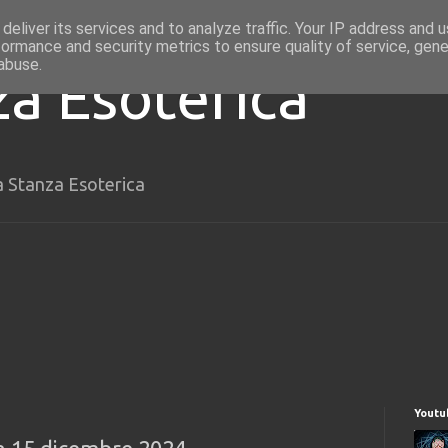
deliver its services and to analyze traffic. Your IP address and 
formance and security metrics to ensure quality of service, gen
abuse.
za Esoterica
a Stanza Esoterica
Youtu