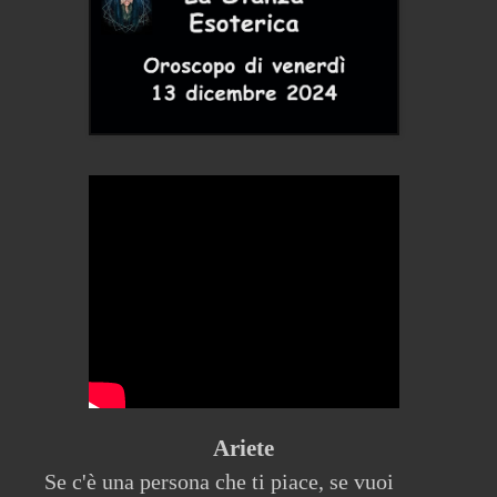
Ariete
Se c'è una persona che ti piace, se vuoi