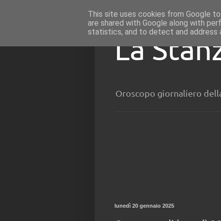
This site uses cookies from Google to 
are shared with Google along with per
statistics, and to detect and address 
La Stan
Oroscopo giornaliero dell
lunedì 20 gennaio 2025