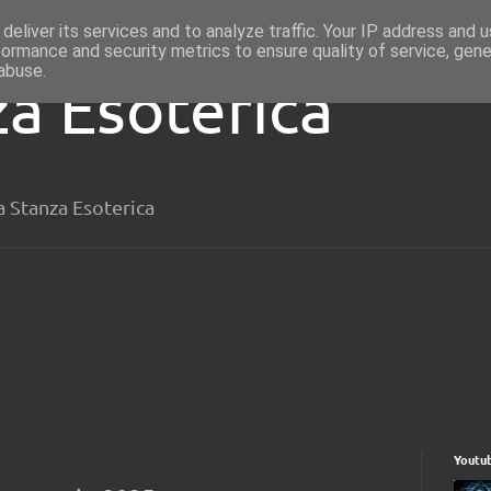
deliver its services and to analyze traffic. Your IP address and 
formance and security metrics to ensure quality of service, gen
abuse.
za Esoterica
a Stanza Esoterica
Youtu