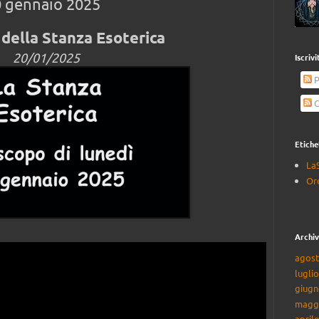
0 gennaio 2025
della Stanza Esoterica
20/01/2025
Iscriv
P
C
Etiche
La
Or
Archiv
agost
lugli
giugn
magg
april