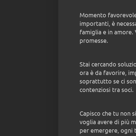
Momento favorevole
importanti, è necessa
famiglia e in amore. 
promesse.
Stai cercando soluzio
ora è da favorire, i
soprattutto se ci son
contenziosi tra soci.
Capisco che tu non s
voglia avere di più m
per emergere, ogni t