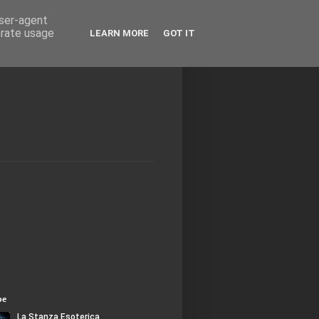
user-agent
erate usage
LEARN MORE
GOT IT
be