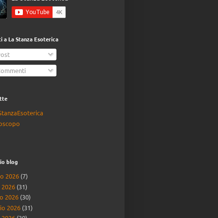
iti a La Stanza Esoterica
ost
ommenti
tte
StanzaEsoterica
oscopo
io blog
o 2026
(7)
o 2026
(31)
o 2026
(30)
io 2026
(31)
e 2026
(30)