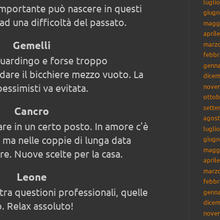
lugli
importante può nascere in questi
giugn
 ad una difficoltà del passato.
magg
april
Gemelli
marzo
febbr
guardingo e forse troppo
genna
dare il bicchiere mezzo vuoto. La
dicem
essimisti va evitata.
nove
ottob
sette
Cancro
agost
tare in un certo posto. In amore c'è
lugli
 ma nelle coppie di lunga data
giugn
magg
re. Nuove scelte per la casa.
april
marzo
Leone
febbr
ra questioni professionali, quelle
genna
dicem
o. Relax assoluto!
nove