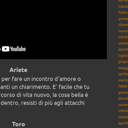
marzo
febbr
genna
dicem
nove
ottob
sette
agost
lugli
giugn
magg
Ariete
april
 per fare un incontro d'amore o
marzo
anti un chiarimento. E' facile che tu
febbr
genna
corso di vita nuovo, la cosa bella è
dicem
 dentro, resisti di più agli attacchi
nove
ottob
sette
Toro
agost