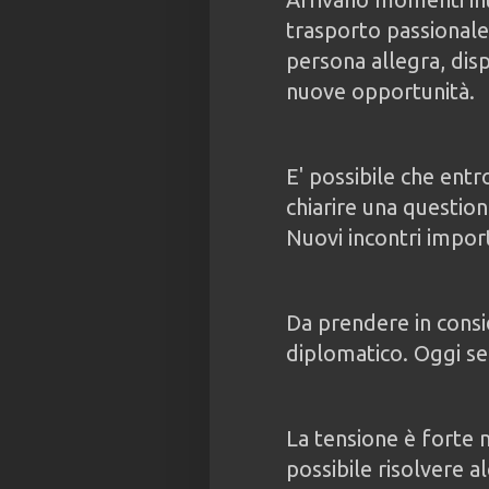
trasporto passionale 
persona allegra, disp
nuove opportunità.
E' possibile che entr
chiarire una questio
Nuovi incontri import
Da prendere in cons
diplomatico. Oggi sei
La tensione è forte 
possibile risolvere a