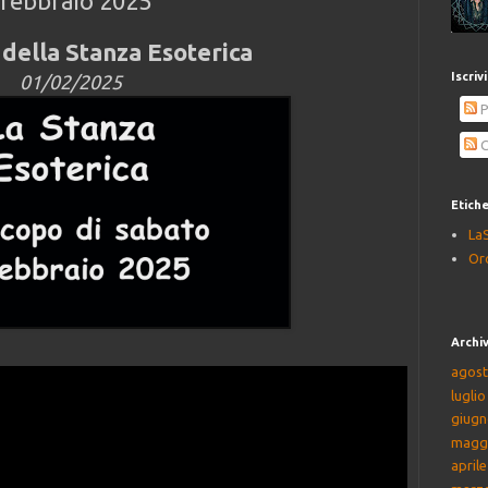
 febbraio 2025
della Stanza Esoterica
Iscriv
01/02/2025
P
C
Etich
La
Or
Archiv
agost
lugli
giugn
magg
april