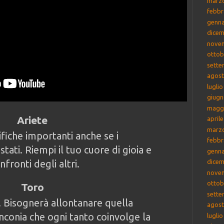
marz
febbr
genna
dicem
nove
ottob
sette
agost
lugli
giugn
magg
Ariete
april
marz
fiche importanti anche se i
febbr
tati. Riempi il tuo cuore di gioia e
genna
nfronti degli altri.
dicem
nove
ottob
Toro
sette
 Bisognerà allontanare quella
agost
nconia che ogni tanto coinvolge la
lugli