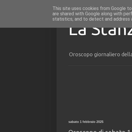
This site uses cookies from Google to 
are shared with Google along with per
statistics, and to detect and address 
La Stan
Oroscopo giornaliero dell
sabato 1 febbraio 2025