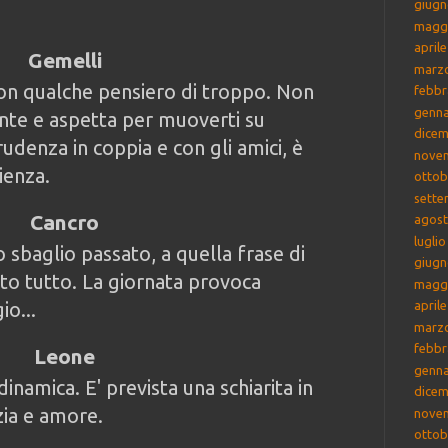
giugn
magg
april
Gemelli
marz
on qualche pensiero di troppo. Non
febbr
genna
nte e aspetta per muoverti su
dicem
rudenza in coppia e con gli amici, è
nove
ienza.
ottob
sette
Cancro
agost
lugli
 sbaglio passato, a quella frase di
giugn
to tutto. La giornata provoca
magg
io...
april
marz
febbr
Leone
genna
dinamica. E' prevista una schiarita in
dicem
zia e amore.
nove
ottob