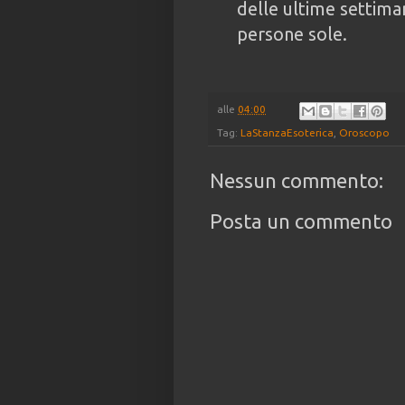
delle ultime settiman
persone sole.
alle
04:00
Tag:
LaStanzaEsoterica
,
Oroscopo
Nessun commento:
Posta un commento