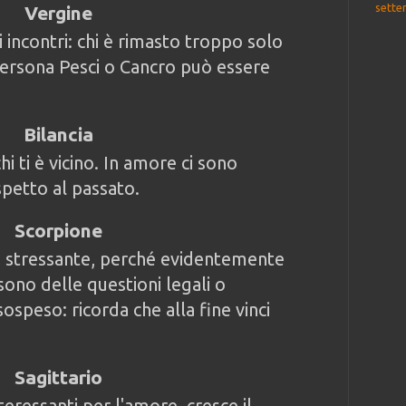
sette
Vergine
i incontri: chi è rimasto troppo solo
persona Pesci o Cancro può essere
Bilancia
i ti è vicino. In amore ci sono
ispetto al passato.
Scorpione
a stressante, perché evidentemente
sono delle questioni legali o
sospeso: ricorda che alla fine vinci
Sagittario
eressanti per l'amore, cresce il