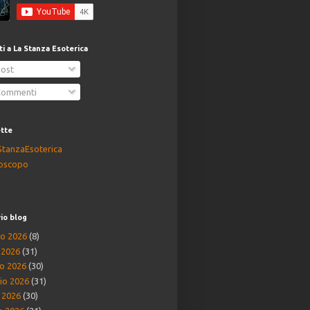
iti a La Stanza Esoterica
ost
ommenti
ette
StanzaEsoterica
oscopo
io blog
o 2026
(8)
o 2026
(31)
o 2026
(30)
io 2026
(31)
e 2026
(30)