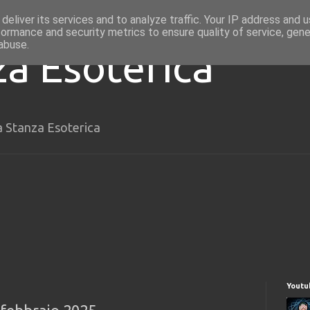
deliver its services and to analyze traffic. Your IP address and 
formance and security metrics to ensure quality of service, gen
abuse.
za Esoterica
a Stanza Esoterica
Youtu