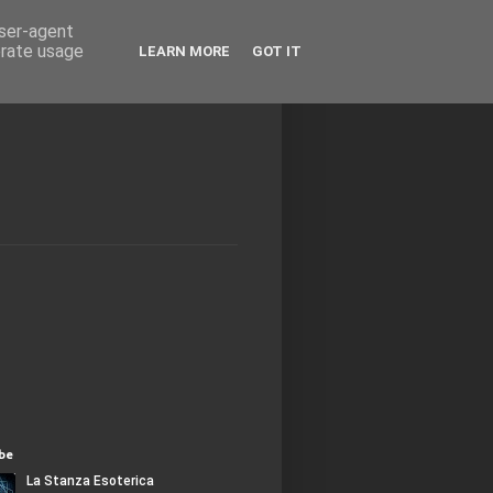
user-agent
erate usage
LEARN MORE
GOT IT
be