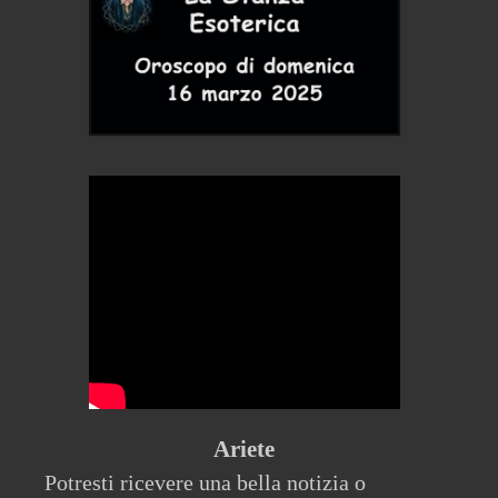
Ariete
Potresti ricevere una bella notizia o