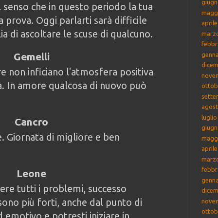
giugn
el senso che in questo periodo la tua
magg
 prova. Oggi parlarti sarà difficile
april
ia di ascoltare le scuse di qualcuno.
marz
febbr
Gemelli
genna
dicem
re non inficiano l'atmosfera positiva
nove
ia. In amore qualcosa di nuovo può
ottob
sette
agost
lugli
Cancro
giugn
e. Giornata di migliore e ben
magg
april
marz
febbr
Leone
genna
vere tutti i problemi, successo
dicem
 sono più forti, anche dal punto di
nove
ottob
 emotivo e potresti iniziare in