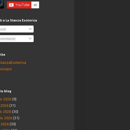
iti a La Stanza Esoterica
ost
ommenti
ette
StanzaEsoterica
oscopo
io blog
o 2026
(9)
o 2026
(31)
o 2026
(30)
io 2026
(31)
e 2026
(30)