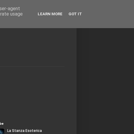
user-agent
erate usage
LEARN MORE
GOT IT
be