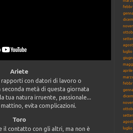
marz
febbr
genna
dicem
nove
ottob
sette
agost
lugli
giugn
magg
Ariete
april
marz
i rapporti con datori di lavoro o
febbr
La seconda metà di questa giornata
genna
a tua natura irruente, passionale...
dicem
nove
mattino, evita complicazioni.
ottob
sette
Toro
agost
 il contatto con gli altri, ma non è
lugli