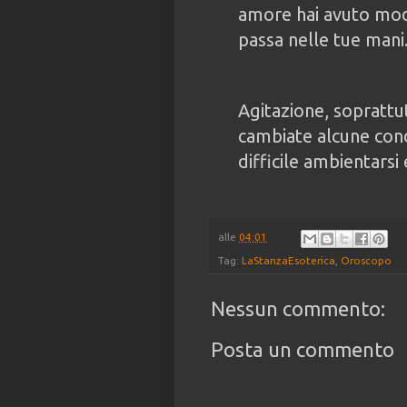
amore hai avuto modo
passa nelle tue mani
Agitazione, soprattu
cambiate alcune cond
difficile ambientarsi 
alle
04:01
Tag:
LaStanzaEsoterica
,
Oroscopo
Nessun commento:
Posta un commento