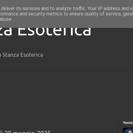
deliver its services and to analyze traffic. Your IP address and 
formance and security metrics to ensure quality of service, gen
abuse.
za Esoterica
a Stanza Esoterica
Youtu