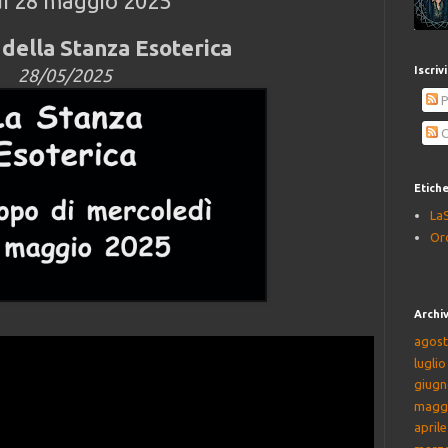
ì 28 maggio 2025
della Stanza Esoterica
Iscriv
28/05/2025
P
C
Etich
La
Or
Archiv
agost
lugli
giugn
magg
april