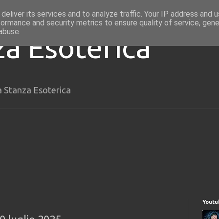
deliver its services and to analyze traffic. Your IP address and 
formance and security metrics to ensure quality of service, gen
abuse.
za Esoterica
a Stanza Esoterica
Youtu