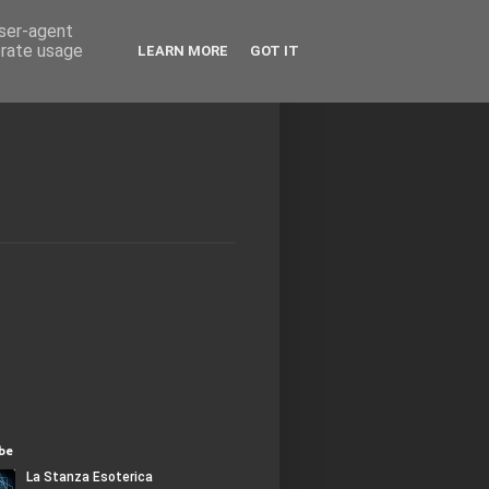
user-agent
erate usage
LEARN MORE
GOT IT
be