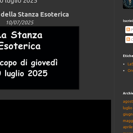
0 luglio 2025
della Stanza Esoterica
Iscriv
10/07/2025
P
C
Etich
La
Or
Archiv
agost
lugli
giugn
magg
april