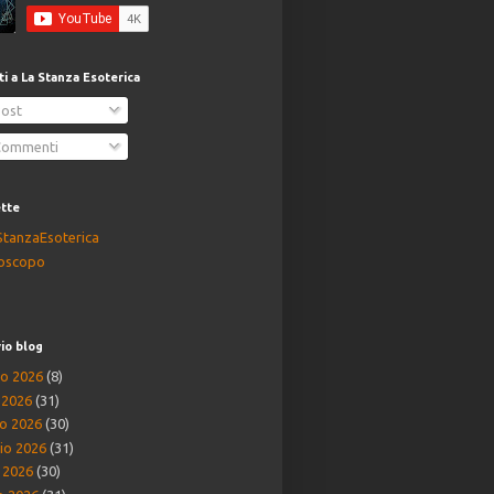
iti a La Stanza Esoterica
ost
ommenti
ette
StanzaEsoterica
oscopo
io blog
o 2026
(8)
o 2026
(31)
o 2026
(30)
io 2026
(31)
e 2026
(30)