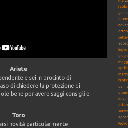
marz
febbr
genna
dicem
nove
ottob
sette
agost
lugli
giugn
magg
Ariete
april
marz
ipendente e sei in procinto di
febbr
caso di chiedere la protezione di
genna
uole bene per avere saggi consigli e
dicem
nove
ottob
sette
Toro
agost
rsi novità particolarmente
lugli