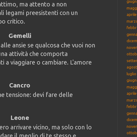
giugn
'attimo, ma attento a non
magg
li legami preesistenti con un
april
 critico.
marz
febbr
Gemelli
genna
dicem
alle ansie se qualcosa che vuoi non
nove
 una attività che comporta
ottob
sette
i a viaggiare o cambiare. L'amore
agost
lugli
giugn
Cancro
magg
e tensione: devi fare delle
april
marz
febbr
genna
Leone
dicem
ro arrivare vicino, ma solo con lo
nove
ottob
 dare il meglio di te stesso e