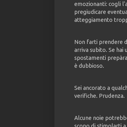
emozionanti: cogli l
pregiudicare eventua
atteggiamento troppo
Non farti prendere d
arriva subito. Se hai
spostamenti prepàrat
è dubbioso.
Sei ancorato a qualch
verifiche. Prudenza.
Alcune noie potrebbe
scopo di stimolarti a