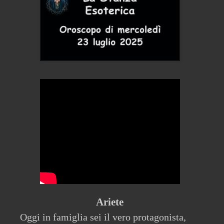
Ariete
Oggi in famiglia sei il vero protagonista,