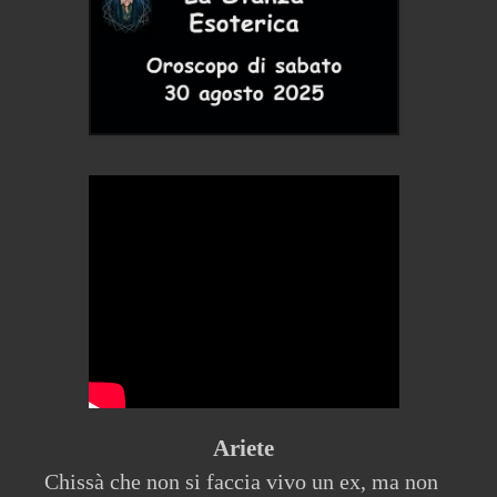
Ariete
Chissà che non si faccia vivo un ex, ma non