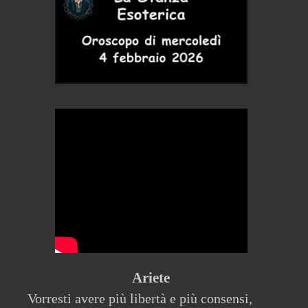
Ariete
Vorresti avere più libertà e più consensi,