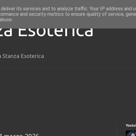
deliver its services and to analyze traffic. Your IP address and 
formance and security metrics to ensure quality of service, gen
abuse.
za Esoterica
a Stanza Esoterica
Youtu