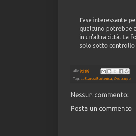
Fase interessante per
qualcuno potrebbe a
in un'altra città. La 
solo sotto controllo
alle
04:00
Tag:
LaStanzaEsoterica
,
Oroscopo
Nessun commento:
Posta un commento