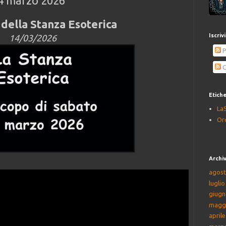
4 marzo 2026
della Stanza Esoterica
Iscriv
14/03/2026
P
C
Etich
La
Or
Archiv
agost
lugli
giugn
magg
april