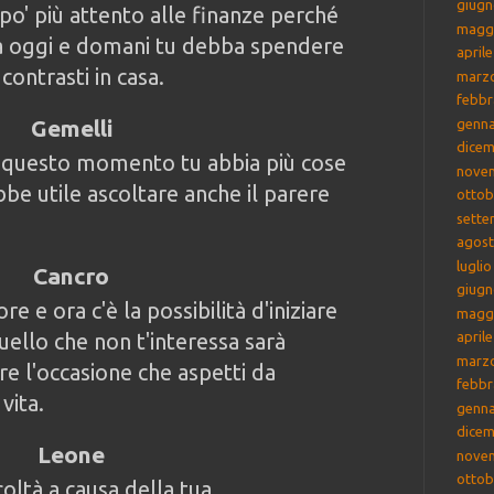
giugn
 po' più attento alle finanze perché
magg
ra oggi e domani tu debba spendere
april
contrasti in casa.
marz
febbr
Gemelli
genna
dicem
n questo momento tu abbia più cose
nove
bbe utile ascoltare anche il parere
ottob
sette
agost
lugli
Cancro
giugn
re e ora c'è la possibilità d'iniziare
magg
uello che non t'interessa sarà
april
marz
re l'occasione che aspetti da
febbr
vita.
genna
dicem
Leone
nove
ottob
oltà a causa della tua