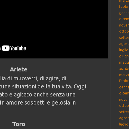
marz
febbr
genna
dicem
nove
ottob
sette
agost
lugli
giugn
magg
Ariete
april
marz
ia di muoverti, di agire, di
febbr
ne situazioni della tua vita. Oggi
genna
cato e agitato anche senza una
dicem
nove
In amore sospetti e gelosia in
ottob
sette
agost
Toro
lugli