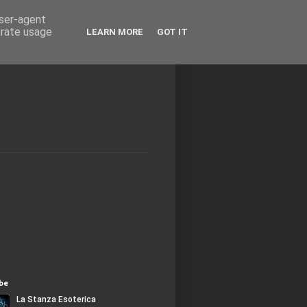
user-agent
erate usage
LEARN MORE
GOT IT
be