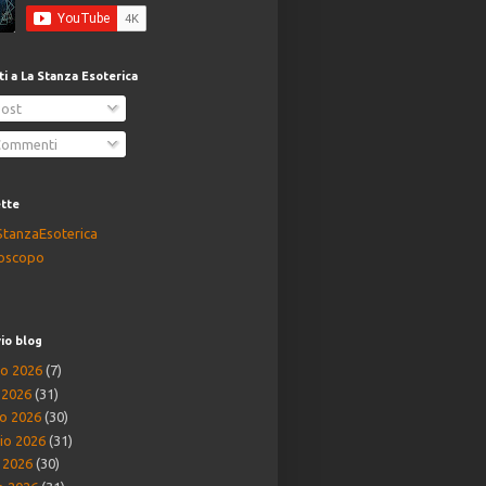
iti a La Stanza Esoterica
ost
ommenti
ette
StanzaEsoterica
oscopo
io blog
o 2026
(7)
o 2026
(31)
o 2026
(30)
io 2026
(31)
e 2026
(30)