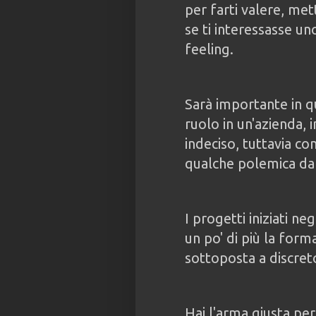
per farti valere, met
se ti interessasse un
feeling.
Sarà importante in q
ruolo in un'azienda,
indeciso, tuttavia co
qualche polemica da
I progetti iniziati neg
un po' di più la forma
sottoposta a discret
Hai l'arma giusta per 