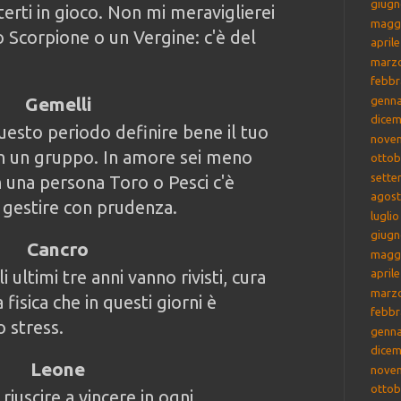
giugn
terti in gioco. Non mi meraviglierei
magg
o Scorpione o un Vergine: c'è del
april
marz
febbr
Gemelli
genna
dicem
uesto periodo definire bene il tuo
nove
 in un gruppo. In amore sei meno
ottob
sette
n una persona Toro o Pesci c'è
agost
 gestire con prudenza.
lugli
giugn
Cancro
magg
li ultimi tre anni vanno rivisti, cura
april
marz
 fisica che in questi giorni è
febbr
o stress.
genna
dicem
Leone
nove
ottob
riuscire a vincere in ogni