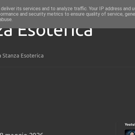
deliver its services and to analyze traffic. Your IP address and 
formance and security metrics to ensure quality of service, gen
abuse.
za Esoterica
a Stanza Esoterica
Youtu