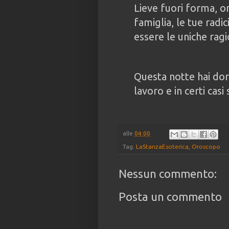
Lieve fuori forma, or
famiglia, le tue radi
essere le uniche ragio
Questa notte hai do
lavoro e in certi casi
alle
04:00
Tag:
LaStanzaEsoterica
,
Oroscopo
Nessun commento:
Posta un commento