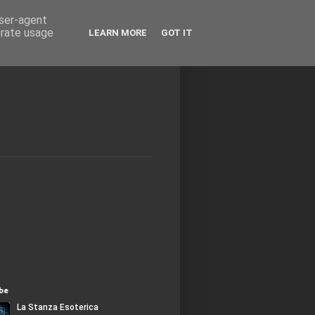
user-agent
erate usage
LEARN MORE
GOT IT
be