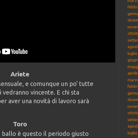
marz
febbr
genna
dicem
nove
ottob
sette
agost
lugli
giugn
magg
Ariete
april
marz
 sensuale, e comunque un po' tutte
febbr
ti vedranno vincente. E chi sta
genna
r aver una novità di lavoro sarà
dicem
nove
ottob
sette
Toro
agost
 ballo è questo il periodo giusto
lugli