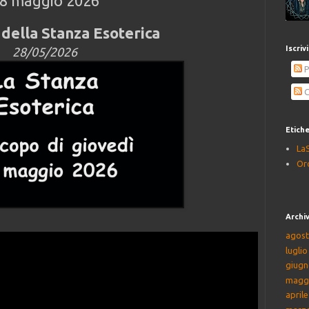
28 maggio 2026
della Stanza Esoterica
Iscriv
28/05/2026
P
C
Etich
La
Or
Archiv
agost
lugli
giugn
magg
april