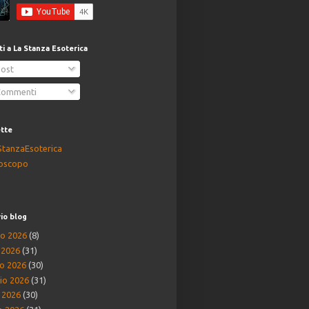
iti a La Stanza Esoterica
ost
ommenti
ette
StanzaEsoterica
oscopo
io blog
o 2026
(8)
o 2026
(31)
o 2026
(30)
io 2026
(31)
e 2026
(30)