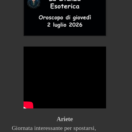
Ariete
Giornata interessante per spostarsi,