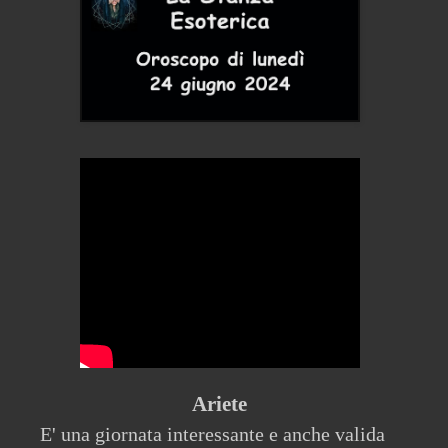
Ariete
E' una giornata interessante e anche valida