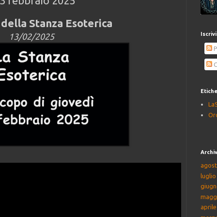
13 febbraio 2025
della Stanza Esoterica
Iscriv
13/02/2025
P
C
Etich
La
Or
Archiv
agost
lugli
giugn
magg
april