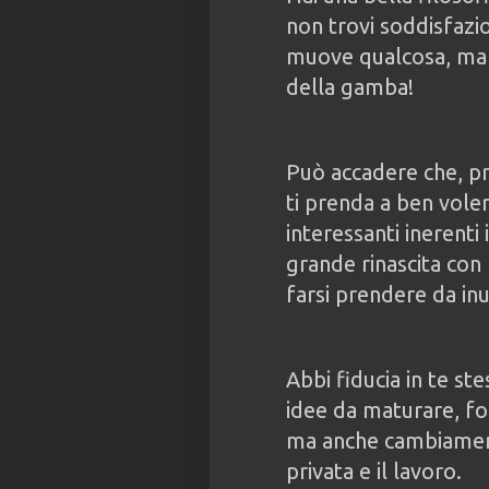
non trovi soddisfazi
muove qualcosa, ma n
della gamba!
Può accadere che, pr
ti prenda a ben vole
interessanti inerenti 
grande rinascita con 
farsi prendere da inut
Abbi fiducia in te st
idee da maturare, f
ma anche cambiament
privata e il lavoro.