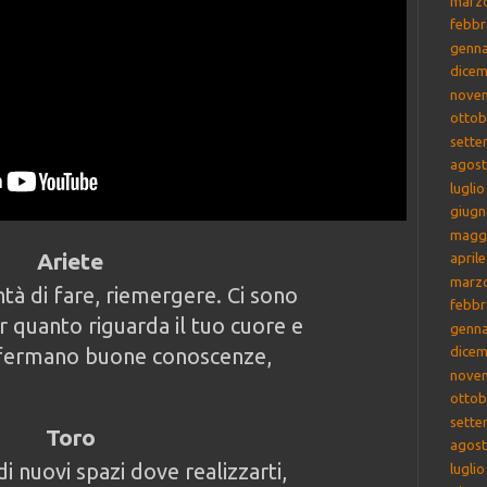
marz
febbr
genna
dicem
nove
ottob
sette
agost
lugli
giugn
magg
Ariete
april
marz
tà di fare, riemergere. Ci sono
febbr
r quanto riguarda il tuo cuore e
genna
nfermano buone conoscenze,
dicem
nove
ottob
sette
Toro
agost
i nuovi spazi dove realizzarti,
lugli