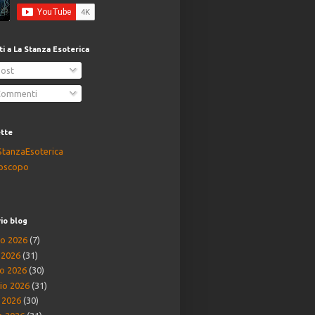
iti a La Stanza Esoterica
ost
ommenti
ette
StanzaEsoterica
oscopo
io blog
o 2026
(7)
o 2026
(31)
o 2026
(30)
io 2026
(31)
e 2026
(30)