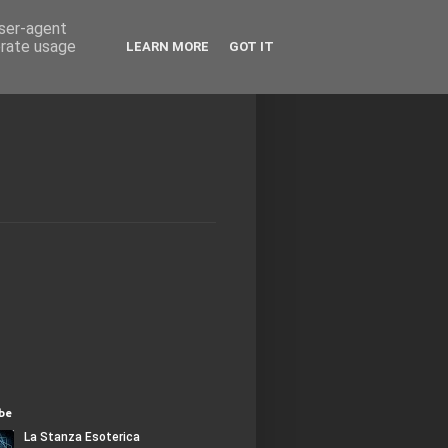
user-agent
erate usage
LEARN MORE
GOT IT
be