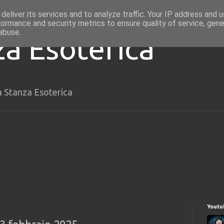
deliver its services and to analyze traffic. Your IP address and 
formance and security metrics to ensure quality of service, gen
abuse.
za Esoterica
a Stanza Esoterica
Youtu