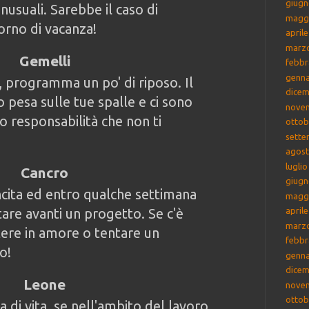
giugn
inusuali. Sarebbe il caso di
magg
orno di vacanza!
april
marz
Gemelli
febbr
genna
, programma un po' di riposo. Il
dicem
 pesa sulle tue spalle e ci sono
nove
o responsabilità che non ti
ottob
sette
agost
lugli
Cancro
giugn
incita ed entro qualche settimana
magg
are avanti un progetto. Se c'è
april
marz
utere in amore o tentare un
febbr
o!
genna
dicem
Leone
nove
ottob
a di vita, se nell'ambito del lavoro