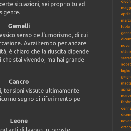
giugn
 certe situazioni, sei proprio tu ad
magg
sigente.
april
marz
Gemelli
febbr
genna
lassico senso dell'umorismo, di cui
dicem
occasione. Avrai tempo per andare
nove
ità, è chiaro che la riuscita dipende
ottob
sette
i che stai vivendo, ma hai grande
agost
lugli
giugn
Cancro
magg
i, tensioni vissute ultimamente
april
marz
icorno segno di riferimento per
febbr
genna
dicem
Leone
nove
ottob
portanti di lavoro, proposte