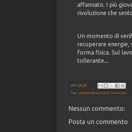
affannato. I più giov
rivoluzione che sen
Un momento di verif
recuperare energie, 
forma fisica. Sul lavo
tollerante...
alle
04:00
Tag:
LaStanzaEsoterica
,
Oroscopo
Nessun commento:
Posta un commento