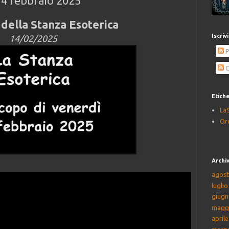
14 febbraio 2025
della Stanza Esoterica
Iscriv
14/02/2025
P
C
Etich
La
Or
Archiv
agost
lugli
giugn
magg
april