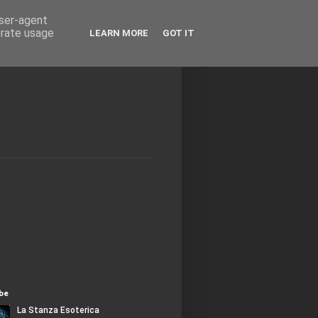
user-agent
erate usage
LEARN MORE
GOT IT
be