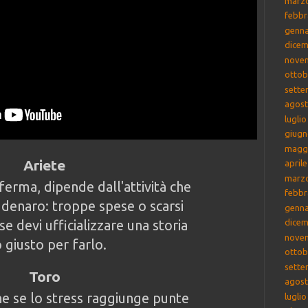
marz
febbr
genna
dicem
nove
ottob
sette
agost
lugli
giugn
magg
Ariete
april
marz
ferma, dipende dall'attività che
febbr
l denaro: troppe spese o scarsi
genna
se devi ufficializzare una storia
dicem
nove
giusto per farlo.
ottob
sette
Toro
agost
he se lo stress raggiunge punte
lugli