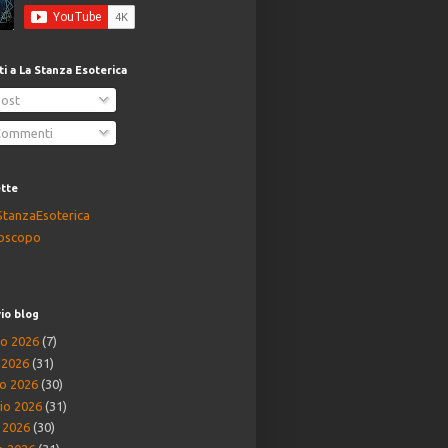
iti a La Stanza Esoterica
ost
ommenti
ette
StanzaEsoterica
oscopo
io blog
o 2026
(7)
o 2026
(31)
o 2026
(30)
io 2026
(31)
e 2026
(30)