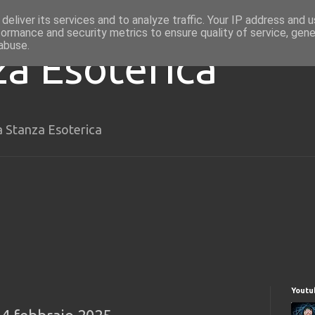
deliver its services and to analyze traffic. Your IP address and 
formance and security metrics to ensure quality of service, gen
abuse.
za Esoterica
a Stanza Esoterica
Youtu