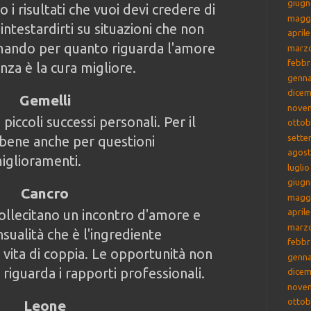
giugn
 i risultati che vuoi devi credere di
magg
intestardirti su situazioni che non
april
mando per quanto riguarda l'amore
marz
febbr
anza è la cura migliore.
genna
dicem
Gemelli
nove
piccoli successi personali. Per il
ottob
sette
 bene anche per questioni
agost
miglioramenti.
lugli
giugn
Cancro
magg
 sollecitano un incontro d'amore e
april
marz
sualità che è l'ingrediente
febbr
vita di coppia. Le opportunità non
genna
iguarda i rapporti professionali.
dicem
nove
ottob
Leone