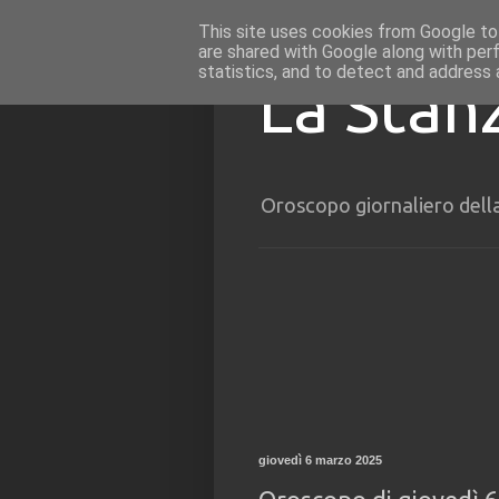
This site uses cookies from Google to 
are shared with Google along with per
statistics, and to detect and address 
La Stan
Oroscopo giornaliero dell
giovedì 6 marzo 2025