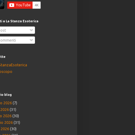
iti a La Stanza Esoterica
ost
ommenti
ette
StanzaEsoterica
oscopo
io blog
o 2026
(7)
o 2026
(31)
o 2026
(30)
io 2026
(31)
e 2026
(30)