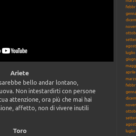
marz
febbr
genna
dicem
nove
ottob
sette
agost
lugli
giugn
magg
Ariete
april
marz
sarebbe bello andar lontano,
febbr
ova. Non intestardirti con persone
genna
tua attenzione, ora più che mai hai
dicem
nove
ne, affetto, non di vivere inutili
ottob
sette
agost
Toro
lugli