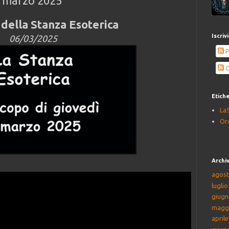
6 marzo 2025
della Stanza Esoterica
Iscriv
06/03/2025
P
C
Etich
La
Or
Archiv
agost
lugli
giugn
magg
april