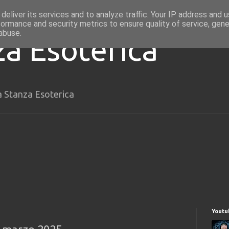
deliver its services and to analyze traffic. Your IP address and 
formance and security metrics to ensure quality of service, gen
abuse.
za Esoterica
a Stanza Esoterica
Youtu