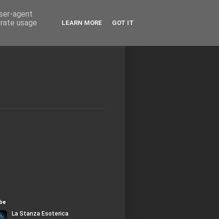
user-agent
erate usage
LEARN MORE
GOT IT
be